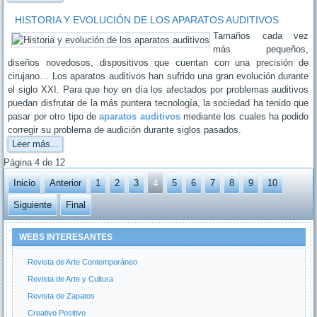
HISTORIA Y EVOLUCIÓN DE LOS APARATOS AUDITIVOS
Tamaños cada vez
más pequeños,
diseños novedosos, dispositivos que cuentan con una precisión de
cirujano… Los aparatos auditivos han sufrido una gran evolución durante
el siglo XXI. Para que hoy en día los afectados por problemas auditivos
puedan disfrutar de la más puntera tecnología, la sociedad ha tenido que
pasar por otro tipo de
aparatos auditivos
mediante los cuales ha podido
corregir su problema de audición durante siglos pasados.
Leer más...
Página 4 de 12
Inicio
Anterior
1
2
3
4
5
6
7
8
9
10
Siguiente
Final
WEBS INTERESANTES
Revista de Arte Contemporáneo
Revista de Arte y Cultura
Revista de Zapatos
Creativo Positivo