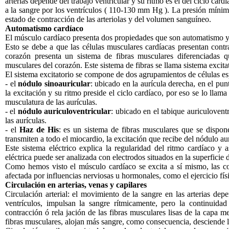
arterias depende del trabajo ventricular y su ritmo es el del ciclo car
a la sangre por los ventrículos ( 110-130 mm Hg ). La presión mínima
estado de contracción de las arteriolas y del volumen sanguíneo.
Automatismo cardíaco
El músculo cardíaco presenta dos propiedades que son automatismo y
Esto se debe a que las células musculares cardíacas presentan contr
corazón presenta un sistema de fibras musculares diferenciadas qu
musculares del corazón. Este sistema de fibras se llama sistema excita
El sistema excitatorio se compone de dos agrupamientos de células esp
- el
nódulo sinoauricular
: ubicado en la aurícula derecha, en el pu
la excitación y su ritmo preside el ciclo cardíaco, por eso se lo llam
musculatura de las aurículas.
- el
nódulo auriculoventricular
: ubicado en el tabique auriculoventr
las aurículas.
- el
Haz de His
: es un sistema de fibras musculares que se dispon
transmiten a todo el miocardio, la excitación que recibe del nódulo au
Este sistema eléctrico explica la regularidad del ritmo cardíaco y 
eléctrica puede ser analizada con electrodos situados en la superfici
Como hemos visto el músculo cardíaco se excita a sí mismo, las co
afectada por influencias nerviosas u hormonales, como el ejercicio fís
Circulación en arterias, venas y capilares
Circulación arterial: el movimiento de la sangre en las arterias depe
ventrículos, impulsan la sangre rítmicamente, pero la continuidad
contracción ó rela jación de las fibras musculares lisas de la capa m
fibras musculares, alojan más sangre, como consecuencia, desciende l