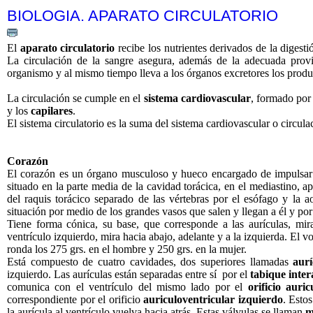
BIOLOGIA. APARATO CIRCULATORIO
El
aparato circulatorio
recibe los nutrientes derivados de la digesti
La circulación de la sangre asegura, además de la adecuada provi
organismo y al mismo tiempo lleva a los órganos excretores los produ
La circulación se cumple en el
sistema cardiovascular
, formado por
y los
capilares
.
El sistema circulatorio es la suma del sistema cardiovascular o circula
Corazón
El corazón es un órgano musculoso y hueco encargado de impulsar
situado en la parte media de la cavidad torácica, en el mediastino, 
del raquis torácico separado de las vértebras por el esófago y la ao
situación por medio de los grandes vasos que salen y llegan a él y por
Tiene forma cónica, su base, que corresponde a las aurículas, mira 
ventrículo izquierdo, mira hacia abajo, adelante y a la izquierda. El 
ronda los 275 grs. en el hombre y 250 grs. en la mujer.
Está compuesto de cuatro cavidades, dos superiores llamadas
aurí
izquierdo. Las aurículas están separadas entre sí por el
tabique inte
comunica con el ventrículo del mismo lado por el
orificio auri
correspondiente por el orificio
auriculoventricular izquierdo
. Esto
la aurícula al ventrículo vuelva hacia atrás. Estas válvulas se llaman
m