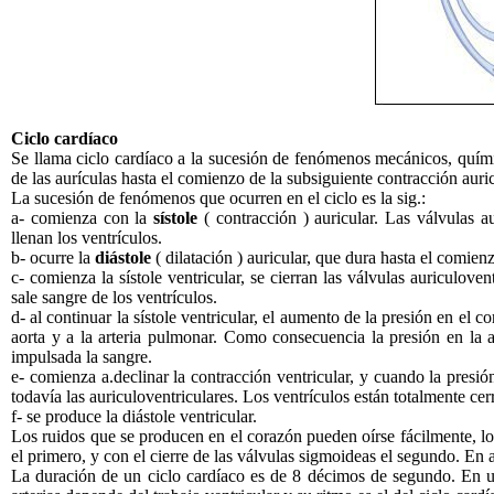
Ciclo cardíaco
Se llama ciclo cardíaco a la sucesión de fenómenos mecánicos, químic
de las aurículas hasta el comienzo de la subsiguiente contracción auri
La sucesión de fenómenos que ocurren en el ciclo es la sig.:
a- comienza con la
sístole
( contracción ) auricular. Las válvulas au
llenan los ventrículos.
b- ocurre la
diástole
( dilatación ) auricular, que dura hasta el comienz
c- comienza la sístole ventricular, se cierran las válvulas auriculove
sale sangre de los ventrículos.
d- al continuar la sístole ventricular, el aumento de la presión en el 
aorta y a la arteria pulmonar. Como consecuencia la presión en la
impulsada la sangre.
e- comienza a.declinar la contracción ventricular, y cuando la presi
todavía las auriculoventriculares. Los ventrículos están totalmente cer
f- se produce la diástole ventricular.
Los ruidos que se producen en el corazón pueden oírse fácilmente, los
el primero, y con el cierre de las válvulas sigmoideas el segundo. En 
La duración de un ciclo cardíaco es de 8 décimos de segundo. En u