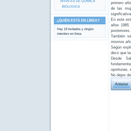
APUNTES DE QUIMICA
primero año
BIOLOGICA
de las muj
significativa
En este est
¿QUIÉN ESTÁ EN LÍNEA?
años 1985 
Hay 18 invitados y ningún
posteriores.
miembro en línea
También se
mismos años
Según expl
decir que l
Desde Sab
fundamenta
oportunas, 
No dejes de
Anterior