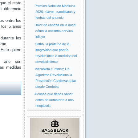
que el resto
Premios Nobel de Medicina
 diferencia
2026: claves, candidatos y
fechas del anuncio
os entre los
Dolor de cabeza en la nuca:
 los 5 años
cómo la columna cervical
influye
durante los
ama.
Klotho: la proteína de la
Esto quiere
longevidad que podría
revolucionar la medicina del
da año son
envejecimiento
las medidas
Microbiota e Infarto: Un
Algoritmo Revoluciona la
Prevención Cardiovascular
desde Córdoba
4 cosas que debes saber
antes de someterte a una
rinoplastia