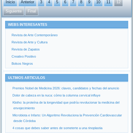
Inicio
Anterior
3
4
5
6
7
8
9
10
11
12
Siguiente
Final
WEBS INTERESANTES
Revista de Arte Contemporáneo
Revista de Arte y Cultura
Revista de Zapatos
Creativo Positivo
Bolsos Negros
ULTIMOS ARTICULOS
Premios Nobel de Medicina 2026: claves, candidatos y fechas del anuncio
Dolor de cabeza en la nuca: cómo la columna cervical influye
Klotho: la proteína de la longevidad que podría revolucionar la medicina del
envejecimiento
Microbiota e Infarto: Un Algoritmo Revoluciona la Prevención Cardiovascular
desde Córdoba
4 cosas que debes saber antes de someterte a una rinoplastia